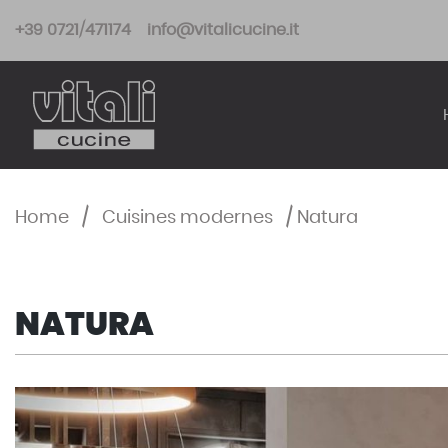
Skip
+39 0721/471174
info@vitalicucine.it
to
content
Home
/
Cuisines modernes
/
Natura
NATURA