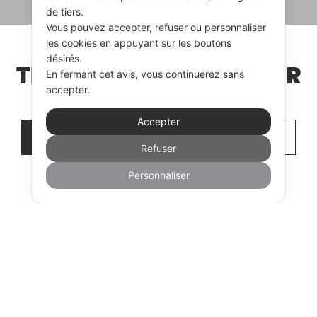
de tiers.
Vous pouvez accepter, refuser ou personnaliser
les cookies en appuyant sur les boutons
désirés.
TROUVER UN REVENDEUR
En fermant cet avis, vous continuerez sans
accepter.
Accepter
REVENDEUR
NOUS CONTACTER
Refuser
Personnaliser
© Nuova Vitali Cucine srl 2026
TVA 01421820414
Credits
Privacy & Cookie Policy
Informazioni LEGGE
124/2017 (commi da 125 a 129) - Esistenza di aiuti di Stato inseriti
nel REGISTRO NAZIONALE AIUTI DI STATO
Facebook