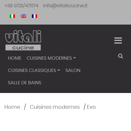
Skip
+39 0721/471174
info@vitalicucine.it
to
content
HOME
CUISINES MODERNES
CUISINES CLASSIQUES
SALON
SALLE DE BAINS
Home
/
Cuisines modernes
/
Evo