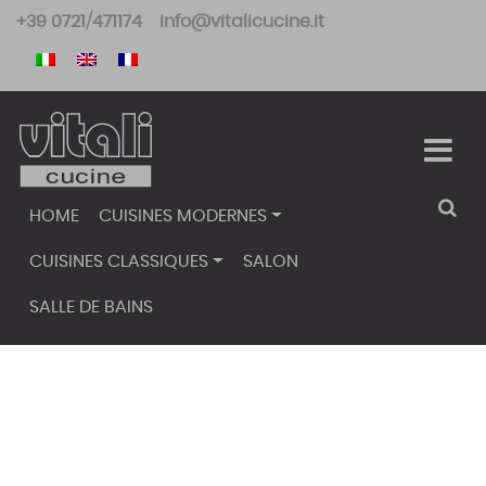
Skip
+39 0721/471174
info@vitalicucine.it
to
content
HOME
CUISINES MODERNES
CUISINES CLASSIQUES
SALON
SALLE DE BAINS