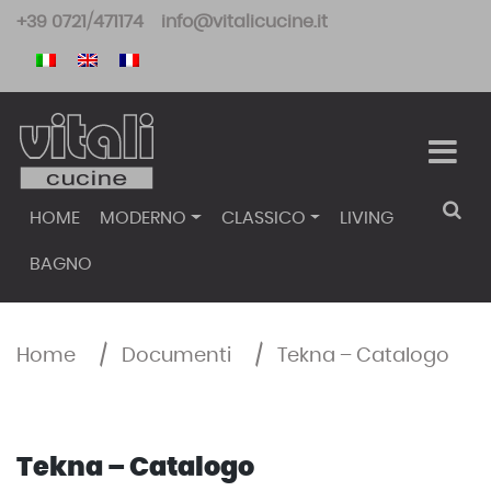
Skip
+39 0721/471174
info@vitalicucine.it
to
content
HOME
MODERNO
CLASSICO
LIVING
BAGNO
Home
/
Documenti
/
Tekna – Catalogo
Tekna – Catalogo