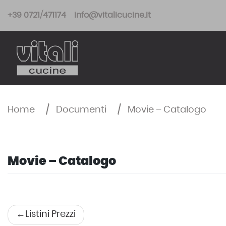
Skip
+39 0721/471174
info@vitalicucine.it
to
content
Home
/
Documenti
/
Movie – Catalogo
Movie – Catalogo
Navigazione
Listini Prezzi