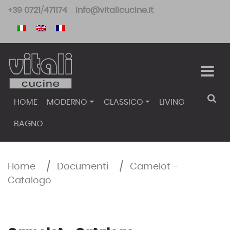
Skip
+39 0721/471174
info@vitalicucine.it
to
content
HOME
MODERNO
CLASSICO
LIVING
BAGNO
Home
/
Documenti
/
Camelot –
Catalogo